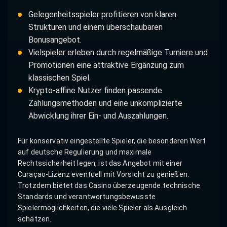
Gelegenheitsspieler profitieren von klaren
Strukturen und einem überschaubaren
Bonusangebot.
Vielspieler erleben durch regelmäßige Turniere und
Promotionen eine attraktive Ergänzung zum
klassischen Spiel.
Krypto-affine Nutzer finden passende
Zahlungsmethoden und eine unkomplizierte
Abwicklung ihrer Ein- und Auszahlungen.
Für konservativ eingestellte Spieler, die besonderen Wert
auf deutsche Regulierung und maximale
Rechtssicherheit legen, ist das Angebot mit einer
Curaçao-Lizenz eventuell mit Vorsicht zu genießen.
Trotzdem bietet das Casino überzeugende technische
Standards und verantwortungsbewusste
Spielermöglichkeiten, die viele Spieler als Ausgleich
schätzen.