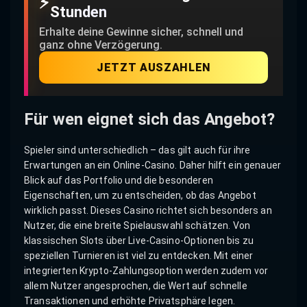
⚡
Stunden
Erhalte deine Gewinne sicher, schnell und
ganz ohne Verzögerung.
JETZT AUSZAHLEN
Für wen eignet sich das Angebot?
Spieler sind unterschiedlich – das gilt auch für ihre
Erwartungen an ein Online-Casino. Daher hilft ein genauer
Blick auf das Portfolio und die besonderen
Eigenschaften, um zu entscheiden, ob das Angebot
wirklich passt. Dieses Casino richtet sich besonders an
Nutzer, die eine breite Spielauswahl schätzen. Von
klassischen Slots über Live-Casino-Optionen bis zu
speziellen Turnieren ist viel zu entdecken. Mit einer
integrierten Krypto-Zahlungsoption werden zudem vor
allem Nutzer angesprochen, die Wert auf schnelle
Transaktionen und erhöhte Privatsphäre legen.