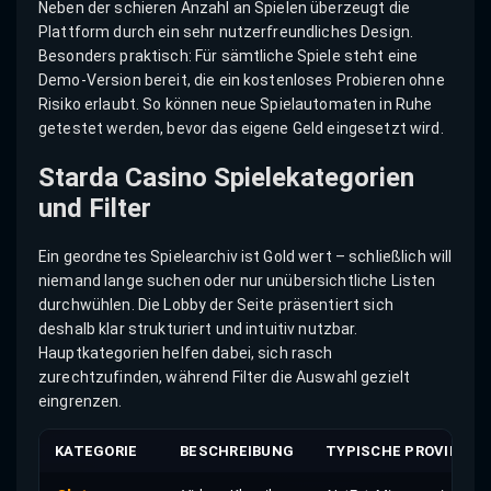
Neben der schieren Anzahl an Spielen überzeugt die
Plattform durch ein sehr nutzerfreundliches Design.
Besonders praktisch: Für sämtliche Spiele steht eine
Demo-Version bereit, die ein kostenloses Probieren ohne
Risiko erlaubt. So können neue Spielautomaten in Ruhe
getestet werden, bevor das eigene Geld eingesetzt wird.
Starda Casino Spielekategorien
und Filter
Ein geordnetes Spielearchiv ist Gold wert – schließlich will
niemand lange suchen oder nur unübersichtliche Listen
durchwühlen. Die Lobby der Seite präsentiert sich
deshalb klar strukturiert und intuitiv nutzbar.
Hauptkategorien helfen dabei, sich rasch
zurechtzufinden, während Filter die Auswahl gezielt
eingrenzen.
KATEGORIE
BESCHREIBUNG
TYPISCHE PROVIDER