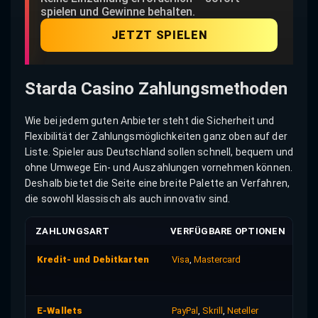
spielen und Gewinne behalten.
JETZT SPIELEN
Starda Casino Zahlungsmethoden
Wie bei jedem guten Anbieter steht die Sicherheit und
Flexibilität der Zahlungsmöglichkeiten ganz oben auf der
Liste. Spieler aus Deutschland sollen schnell, bequem und
ohne Umwege Ein- und Auszahlungen vornehmen können.
Deshalb bietet die Seite eine breite Palette an Verfahren,
die sowohl klassisch als auch innovativ sind.
ZAHLUNGSART
VERFÜGBARE OPTIONEN
BE
Kredit- und Debitkarten
Visa
,
Mastercard
Sc
Ei
Ak
E-Wallets
PayPal
,
Skrill
,
Neteller
Ho