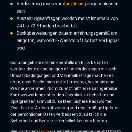
Verifizierung muss vor
Auszahlung
abgeschlossen
sein.
Auszahlungsanfragen werden meist innerhalb von
24 bis 72 Stunden bearbeitet.
Banküberweisungen dauern erfahrungsgemäß am
längsten, während E-Wallets oft sofort verfügbar
sind.
Bonusangebote sollten ebenfalls im Blick behalten
werden, denn diese bringen oft Anforderungen mit sich.
Umsatzbedingungen und Maximalbeträge machen es
nötig, dass Spieler sich gut informieren, bevor sie eine
Prämie annehmen. Nicht zuletzt hilft eine sachgemäße
Kontoverwaltung dabei, den Überblick zu behalten und
Spielgrenzen sinnvoll zu setzen. Sichere Passwörter,
Zwei-Faktor-Authentifizierung und regelmäßige Updates
der persönlichen Daten verbessern zusätzlich die
Sicherheit und Benutzerfreundlichkeit des Kontos.
Wer nach dem
Login
die einzelnen Bereiche der Plattform