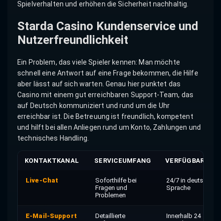
Spielverhalten und erhöhen die Sicherheit nachhaltig.
Starda Casino Kundenservice und
Nutzerfreundlichkeit
Ein Problem, das viele Spieler kennen: Man möchte
schnell eine Antwort auf eine Frage bekommen, die Hilfe
aber lässt auf sich warten. Genau hier punktet das
Casino mit einem gut erreichbaren Support-Team, das
auf Deutsch kommuniziert und rund um die Uhr
erreichbar ist. Die Betreuung ist freundlich, kompetent
und hilft bei allen Anliegen rund um Konto, Zahlungen und
technisches Handling.
KONTAKTKANAL
SERVICEUMFANG
VERFÜGBARKEIT
Live-Chat
Soforthilfe bei
24/7 in deutscher
Fragen und
Sprache
Problemen
E-Mail-Support
Detaillierte
Innerhalb 24