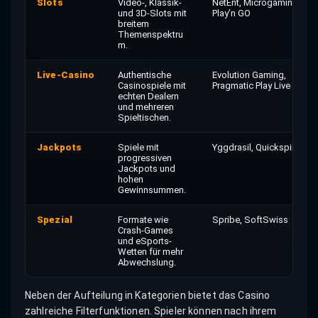
Slots
Video-, Klassik-
NetEnt, Microgaming,
und 3D-Slots mit
Play’n GO
breitem
Themenspektru
m.
Live-Casino
Authentische
Evolution Gaming,
Casinospiele mit
Pragmatic Play Live
echten Dealern
und mehreren
Spieltischen.
Jackpots
Spiele mit
Yggdrasil, Quickspin
progressiven
Jackpots und
hohen
Gewinnsummen.
Spezial
Formate wie
Spribe, SoftSwiss
Crash-Games
und eSports-
Wetten für mehr
Abwechslung.
Neben der Aufteilung in Kategorien bietet das Casino
zahlreiche Filterfunktionen. Spieler können nach ihrem