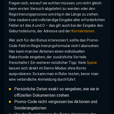
Fragen sich, worauf sie achten müssen, um nicht gleich
beim ersten Versuch abgelehnt zu werden oder den
Registrierungsprozess unnötig in die Länge zu ziehen.
Eine saubere und vollständige Eingabe aller erforderlichen
Felder ist das A und O – das gilt auch bei der Eingabe des
Geburtsdatums, der Adresse und der
Kontaktdaten
.
Wer sich für den Bonus interessiert, sollte das Promo-
Code-Feld im Registrierungsformular nicht übersehen.
Hier kann man bei Aktionen einen individuellen
Rabattcode eingeben, der zusätzliche Vorteile
freischaltet. Ein weiterer nützlicher Tipp: Viele
Spiele
lassen sich direkt im Demo-Modus ohne Konto
ausprobieren. So kann man in Ruhe testen, bevor man
eine verbindliche Anmeldung durchführt.
Persönliche Daten exakt so eingeben, wie sie in
offiziellen Dokumenten stehen.
Promo-Code nicht vergessen bei Aktionen und
Sonderangeboten.