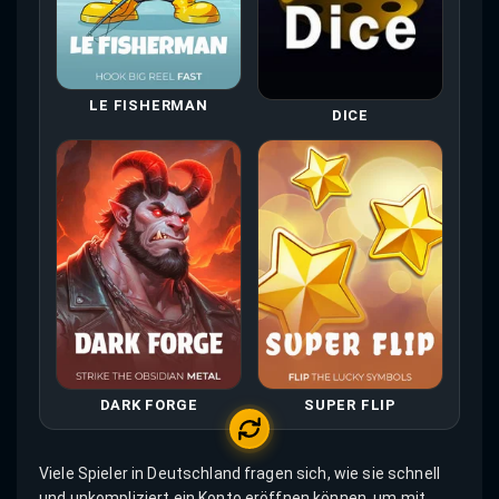
LE FISHERMAN
DICE
DARK FORGE
SUPER FLIP
Viele Spieler in Deutschland fragen sich, wie sie schnell
und unkompliziert ein Konto eröffnen können, um mit