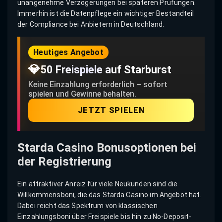
unangenehme Verzögerungen bei späteren Prüfungen.
Immerhin ist die Datenpflege ein wichtiger Bestandteil
der Compliance bei Anbietern in Deutschland.
Heutiges Angebot
💎
50 Freispiele auf Starburst
Keine Einzahlung erforderlich – sofort
spielen und Gewinne behalten.
JETZT SPIELEN
Starda Casino Bonusoptionen bei
der Registrierung
Ein attraktiver Anreiz für viele Neukunden sind die
Willkommensboni, die das Starda Casino im Angebot hat.
Dabei reicht das Spektrum von klassischen
Einzahlungsboni über Freispiele bis hin zu No-Deposit-