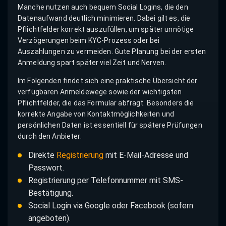
Manche nutzen auch bequem Social Logins, die den
Datenaufwand deutlich minimieren. Dabei gilt es, die
Pflichtfelder korrekt auszufüllen, um später unnötige
Verzögerungen beim KYC-Prozess oder bei
Auszahlungen zu vermeiden. Gute Planung bei der ersten
Anmeldung spart später viel Zeit und Nerven.
Im Folgenden findet sich eine praktische Übersicht der
verfügbaren Anmeldewege sowie der wichtigsten
Pflichtfelder, die das Formular abfragt. Besonders die
korrekte Angabe von Kontaktmöglichkeiten und
persönlichen Daten ist essentiell für spätere Prüfungen
durch den Anbieter.
Direkte
Registrierung
mit E-Mail-Adresse und
Passwort.
Registrierung per Telefonnummer mit SMS-
Bestätigung.
Social Login via Google oder Facebook (sofern
angeboten).