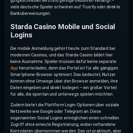
gutgeschrieben wird und geringe Gebühren verlangt –
viele deutsche Spieler schwören auf Trustly oder direkte
Banküberweisungen.
Starda Casino Mobile und Social
Logins
Die mobile Anmeldung gehört heute zum Standard bei
modernen Casinos, und das Starda Casino bildet hier
keine Ausnahme. Spieler müssen dafür keine separate
App
herunterladen, denn das Portal ist für alle gängigen
Smartphone-Browser optimiert. Das bedeutet, Nutzer
können ohne Umwege über den Browser anmelden, ihre
Daten eingeben und direkt loslegen – ein großer Vorteil
für alle, die spontan und unterwegs spielen möchten.
Zudem bietet die Plattform Login-Optionen über soziale
Netzwerke wie Google oder Telegram an. Diese
sogenannten Social Logins ermöglichen einen schnellen
Zugriff ohne erneute Registrierung, wobei vorhandene
Kontodaten übernommen werden. Das ist praktisch, aber