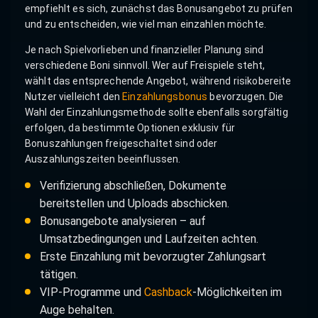
empfiehlt es sich, zunächst das Bonusangebot zu prüfen
und zu entscheiden, wie viel man einzahlen möchte.
Je nach Spielvorlieben und finanzieller Planung sind
verschiedene Boni sinnvoll. Wer auf Freispiele steht,
wählt das entsprechende Angebot, während risikobereite
Nutzer vielleicht den
Einzahlungsbonus
bevorzugen. Die
Wahl der Einzahlungsmethode sollte ebenfalls sorgfältig
erfolgen, da bestimmte Optionen exklusiv für
Bonuszahlungen freigeschaltet sind oder
Auszahlungszeiten beeinflussen.
Verifizierung abschließen, Dokumente
bereitstellen und Uploads abschicken.
Bonusangebote analysieren – auf
Umsatzbedingungen und Laufzeiten achten.
Erste Einzahlung mit bevorzugter Zahlungsart
tätigen.
VIP-Programme und
Cashback
-Möglichkeiten im
Auge behalten.