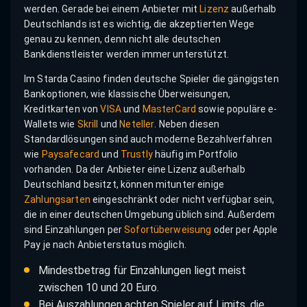
werden. Gerade bei einem Anbieter mit
Lizenz
außerhalb
Deutschlands ist es wichtig, die akzeptierten Wege
genau zu kennen, denn nicht alle deutschen
Bankdienstleister werden immer unterstützt.
Im Starda Casino finden deutsche Spieler die gängigsten
Bankoptionen, wie klassische Überweisungen,
Kreditkarten von
VISA
und
MasterCard
sowie populäre e-
Wallets wie
Skrill
und
Neteller
. Neben diesen
Standardlösungen sind auch moderne Bezahlverfahren
wie
Paysafecard
und
Trustly
häufig im Portfolio
vorhanden. Da der Anbieter eine Lizenz außerhalb
Deutschland besitzt, können mitunter einige
Zahlungsarten
eingeschränkt oder nicht verfügbar sein,
die in einer deutschen Umgebung üblich sind. Außerdem
sind Einzahlungen per
Sofortüberweisung
oder per Apple
Pay je nach Anbieterstatus möglich.
Mindestbetrag für Einzahlungen liegt meist
zwischen 10 und 20 Euro.
Bei Auszahlungen achten Spieler auf Limits, die