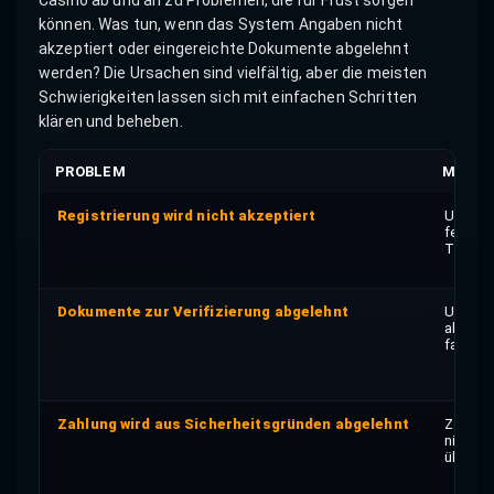
können. Was tun, wenn das System Angaben nicht
akzeptiert oder eingereichte Dokumente abgelehnt
werden? Die Ursachen sind vielfältig, aber die meisten
Schwierigkeiten lassen sich mit einfachen Schritten
klären und beheben.
PROBLEM
MÖGLI
Registrierung wird nicht akzeptiert
Ungena
fehlend
Tippfeh
Dokumente zur Verifizierung abgelehnt
Unschar
abgelau
falsch
Zahlung wird aus Sicherheitsgründen abgelehnt
Zahlun
nicht er
übersch