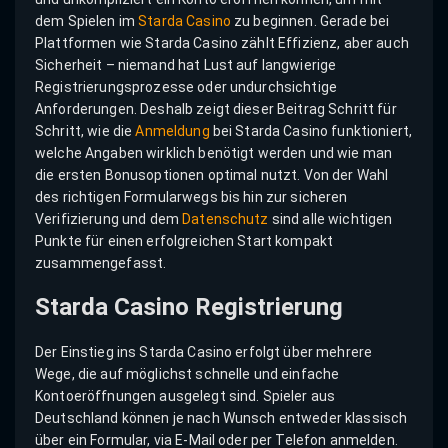
dem Spielen im
Starda Casino
zu beginnen. Gerade bei
Plattformen wie Starda Casino zählt Effizienz, aber auch
Sicherheit – niemand hat Lust auf langwierige
Registrierungsprozesse oder undurchsichtige
Anforderungen. Deshalb zeigt dieser Beitrag Schritt für
Schritt, wie die
Anmeldung
bei Starda Casino funktioniert,
welche Angaben wirklich benötigt werden und wie man
die ersten Bonusoptionen optimal nutzt. Von der Wahl
des richtigen Formularwegs bis hin zur sicheren
Verifizierung und dem
Datenschutz
sind alle wichtigen
Punkte für einen erfolgreichen Start kompakt
zusammengefasst.
Starda Casino Registrierung
Der Einstieg ins Starda Casino erfolgt über mehrere
Wege, die auf möglichst schnelle und einfache
Kontoeröffnungen ausgelegt sind. Spieler aus
Deutschland können je nach Wunsch entweder klassisch
über ein Formular, via E-Mail oder per Telefon anmelden.