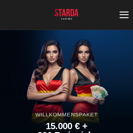
WILLKOMMENSPAKET
15.000 € +