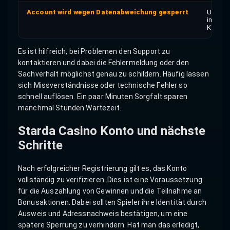
Account wird wegen Datenabweichung gesperrt
Untersc
im sozi
Konto
Es ist hilfreich, bei Problemen den Support zu
kontaktieren und dabei die Fehlermeldung oder den
Sachverhalt möglichst genau zu schildern. Häufig lassen
sich Missverständnisse oder technische Fehler so
schnell auflösen. Ein paar Minuten Sorgfalt sparen
manchmal Stunden Wartezeit.
Starda Casino Konto und nächste
Schritte
Nach erfolgreicher Registrierung gilt es, das Konto
vollständig zu verifizieren. Dies ist eine Voraussetzung
für die Auszahlung von Gewinnen und die Teilnahme an
Bonusaktionen. Dabei sollten Spieler ihre Identität durch
Ausweis und Adressnachweis bestätigen, um eine
spätere Sperrung zu verhindern. Hat man das erledigt,