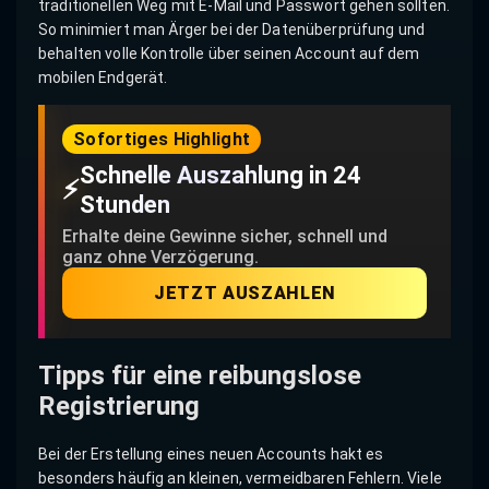
traditionellen Weg mit E-Mail und Passwort gehen sollten.
So minimiert man Ärger bei der Datenüberprüfung und
behalten volle Kontrolle über seinen Account auf dem
mobilen Endgerät.
Sofortiges Highlight
Schnelle Auszahlung in 24
⚡
Stunden
Erhalte deine Gewinne sicher, schnell und
ganz ohne Verzögerung.
JETZT AUSZAHLEN
Tipps für eine reibungslose
Registrierung
Bei der Erstellung eines neuen Accounts hakt es
besonders häufig an kleinen, vermeidbaren Fehlern. Viele