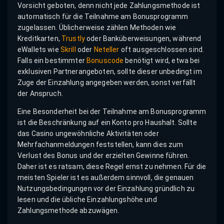
Vorsicht geboten, denn nicht jede Zahlungsmethode ist
automatisch für die Teilnahme am Bonusprogramm
zugelassen. Üblicherweise zählen Methoden wie
Kreditkarten,
Trustly
oder Banküberweisungen, während
eWallets wie
Skrill
oder
Neteller
oft ausgeschlossen sind.
Falls ein bestimmter
Bonuscode
benötigt wird, etwa bei
exklusiven Partnerangeboten, sollte dieser unbedingt im
Zuge der Einzahlung angegeben werden, sonst verfällt
der Anspruch.
Eine Besonderheit bei der Teilnahme am Bonusprogramm
ist die Beschränkung auf ein Konto pro Haushalt. Sollte
das Casino ungewöhnliche Aktivitäten oder
Mehrfachanmeldungen feststellen, kann dies zum
Verlust des Bonus und der erzielten Gewinne führen.
Daher ist es ratsam, diese Regel ernst zu nehmen. Für die
meisten Spieler ist es außerdem sinnvoll, die genauen
Nutzungsbedingungen vor der Einzahlung gründlich zu
lesen und die übliche Einzahlungshöhe und
Zahlungsmethode abzuwägen.