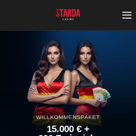
WILLKOMMENSPAKET
15.000 € +