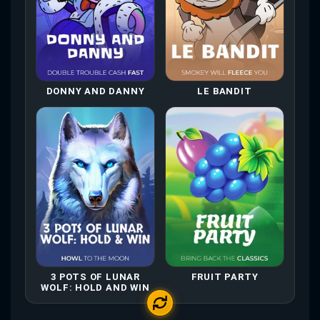
DONNY AND DANNY
LE BANDIT
3 POTS OF LUNAR
FRUIT PARTY
WOLF: HOLD AND WIN