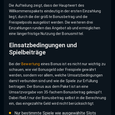
Die Aufteilung zeigt, dass der Hauptwert des
Willkommenspakets eindeutig in der ersten Einzahlung
liegt, durch die der größte Bonusbetrag und die
Freispielpools ausgelöst werden. Die weiteren drei
Einzahlungen runden das Angebot ab und ermöglichen
eine längerfristige Nutzung der Bonusmittel.
Einsatzbedingungen und
Spielbeiträge
Bei der
Bewertung
eines Bonus ist es nicht nur wichtig zu
schauen, wie viel Bonusgeld oder Freispiele gewährt
werden, sondern vor allem, welche Umsatzbedingungen
damit verbunden sind und wie die Spiele zur Erfüllung
beitragen. Der Bonus aus dem Paket ist an eine
Umsatzvorgabe von 35-fachem Bonusbetrag geknüpft.
Dabei fließt nur der Bonusbetrag selbst in die Berechnung
ein, das eingezahlte Geld wird nicht berücksichtigt.
Nur bestimmte Spiele wie ausgewählte Slots