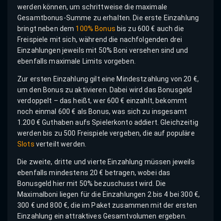
werden können, um schrittweise die maximale
Gesamtbonus-Summe zu erhalten. Die erste Einzahlung
bringt neben dem
100% Bonus
bis zu 600 € auch die
Freispiele mit sich, während die nachfolgenden drei
Einzahlungen jeweils mit 50% Boni versehen sind und
ebenfalls maximale Limits vorgeben.
Zur ersten Einzahlung gilt eine Mindestzahlung von 20 €,
um den Bonus zu aktivieren. Dabei wird das Bonusgeld
verdoppelt – das heißt, wer 600 € einzahlt, bekommt
noch einmal 600 € als Bonus, was sich zu insgesamt
1.200 € Guthaben aufs Spielerkonto addiert. Gleichzeitig
werden bis zu 500 Freispiele vergeben, die auf populäre
Slots
verteilt werden.
Die zweite, dritte und vierte Einzahlung müssen jeweils
ebenfalls mindestens 20 € betragen, wobei das
Bonusgeld hier mit 50% bezuschusst wird. Die
Maximalboni liegen für die Einzahlungen 2 bis 4 bei 300 €,
300 € und 800 €, die im Paket zusammen mit der ersten
Einzahlung ein attraktives Gesamtvolumen ergeben.