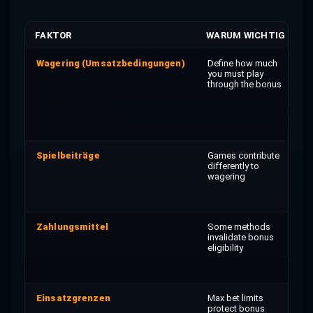
FAKTOR
WARUM WICHTIG
E
Wagering (Umsatzbedingungen)
Define how much
F
you must play
g
through the bonus
1
c
c
r
f
Spielbeiträge
Games contribute
P
differently to
o
wagering
o
S
U
Zahlungsmittel
Some methods
U
invalidate bonus
t
eligibility
K
a
i
Einsatzgrenzen
Max bet limits
N
protect bonus
€