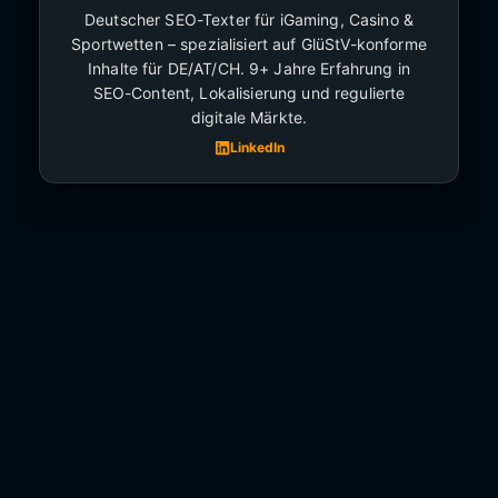
Deutscher SEO-Texter für iGaming, Casino &
Sportwetten – spezialisiert auf GlüStV-konforme
Inhalte für DE/AT/CH. 9+ Jahre Erfahrung in
SEO-Content, Lokalisierung und regulierte
digitale Märkte.
LinkedIn