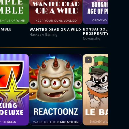
UMBLE
BONSAI GOLD 2: AGE 
WANTED DEAD OR A WILD
PROSPERITY
Hacksaw Gaming
Novomatic
⚡