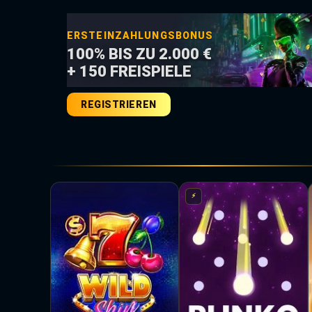
ERSTEINZAHLUNGSBONUS
100% BIS ZU 2.000 €
+ 150 FREISPIELE
REGISTRIEREN
⚡