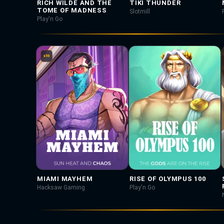
TIKI THUNDER
RICH WILDE AND THE
TOME OF MADNESS
Slotmill
Play'n Go
x50
RISE OF OLYMPUS 100
MIAMI MAYHEM
Play'n Go
Hacksaw Gaming