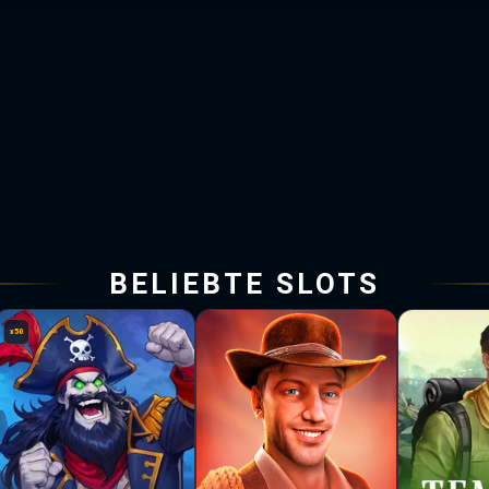
BELIEBTE SLOTS
x50