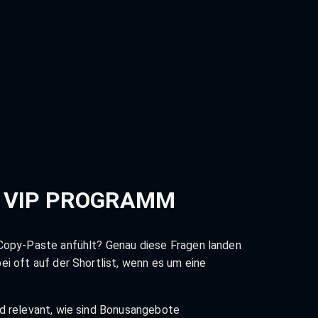
T VIP PROGRAMM
h Copy-Paste anfühlt? Genau diese Fragen landen
ei oft auf der Shortlist, wenn es um eine
nd relevant, wie sind Bonusangebote