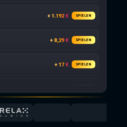
+ 2.240 €
SPIELEN
+ 1.192 €
SPIELEN
+ 8,29 €
SPIELEN
+ 17 €
SPIELEN
+ 12 €
SPIELEN