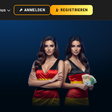
nus
ANMELDEN
REGISTRIEREN