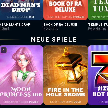
DEAD MAN'S DROP
TEMPLE T
BOOK OF RA DELUXE
Slotmill
Relax Gaming
Novomatic
NEUE SPIELE
⚡