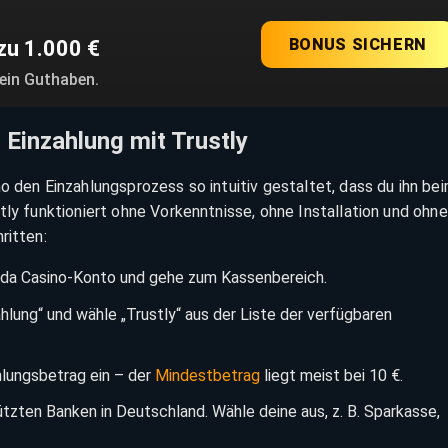
BONUS SICHERN
zu 1.000 €
dein Guthaben.
r Einzahlung mit Trustly
o den Einzahlungsprozess so intuitiv gestaltet, dass du ihn be
tly funktioniert ohne Vorkenntnisse, ohne Installation und ohne
ritten:
rda Casino-Konto und gehe zum Kassenbereich.
ahlung“ und wähle „Trustly“ aus der Liste der verfügbaren
lungsbetrag ein – der
Mindestbetrag
liegt meist bei 10 €.
tützten Banken in Deutschland. Wähle deine aus, z. B. Sparkasse,