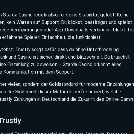
.
 Starda Casino regelmäßig für seine Stabilität gelobt. Keine
, kein Warten auf Support. Du klickst, bestätigst und spielst.
neue Verifizierungen oder App-Downloads verlangen, bleibt Tru
 erfahrene Spieler: Einfachheit, die funktioniert.
tehst, Trustly sorgt dafür, dass du ohne Unterbrechung
nk und Casino ist sicher, direkt und blitzschnell. Du brauchst
ine Einzahlung zu beweisen – Starda Casino erkennt alles
ge Kommunikation mit dem Support.
 unter vielen, sondern der Goldstandard für moderne Einzahlungen
ino die Sicherheit dieser Methode perfektioniert, welche
ustly-Zahlungen in Deutschland die Zukunft des Online-Gamin
Trustly