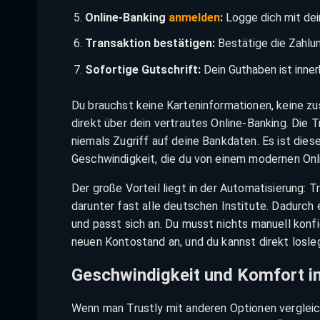
Online-Banking
anmelden
:
Logge dich mit dei
Transaktion bestätigen:
Bestätige die Zahlun
Sofortige Gutschrift:
Dein Guthaben ist inne
Du brauchst keine Karteninformationen, keine zu
direkt über dein vertrautes Online-Banking. Die T
niemals Zugriff auf deine Bankdaten. Es ist dies
Geschwindigkeit, die du von einem modernen Onl
Der große Vorteil liegt in der Automatisierung:
darunter fast alle deutschen Institute. Dadurc
und passt sich an. Du musst nichts manuell konfi
neuen Kontostand an, und du kannst direkt losle
Geschwindigkeit und Komfort i
Wenn man Trustly mit anderen Optionen vergleich