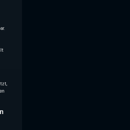
ar.
lt
tzt,
den
en