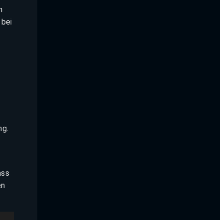
n
 bei
ng.
ass
en