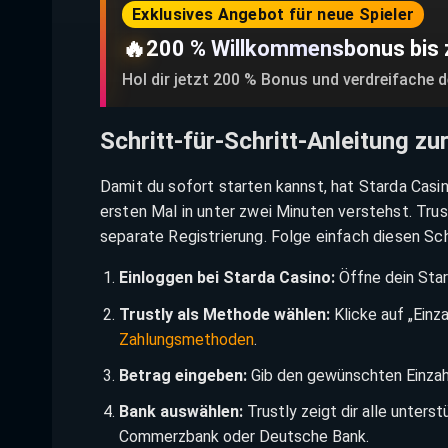
Exklusives Angebot für neue Spieler
🔥
200 % Willkommensbonus bis 
Hol dir jetzt 200 % Bonus und verdreifache 
Schritt-für-Schritt-Anleitung zu
Damit du sofort starten kannst, hat Starda Casin
ersten Mal in unter zwei Minuten verstehst. Trus
separate Registrierung. Folge einfach diesen Sch
Einloggen bei Starda Casino:
Öffne dein Sta
Trustly als Methode wählen:
Klicke auf „Einz
Zahlungsmethoden
.
Betrag eingeben:
Gib den gewünschten Einzah
Bank auswählen:
Trustly zeigt dir alle unters
Commerzbank oder Deutsche Bank.