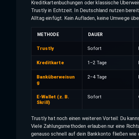
Kreditkartenbuchungen oder klassische Überwei
Trustly in Echtzeit. In Deutschland nutzen bereit
Alltag einfügt. Kein Aufladen, keine Umwege übe
METHODE
DAUER
Trustly
Sofort
Kreditkarte
1–2 Tage
Banküberweisun
2–4 Tage
g
E-Wallet (z. B.
Sofort
Skrill
)
Trustly hat noch einen weiteren Vorteil: Du kan
Viele Zahlungsmethoden erlauben nur eine Richtu
genauso schnell auf dein Bankkonto fließen wie d