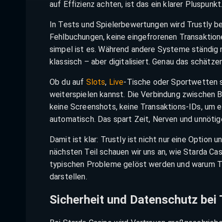
auf Effizienz achten, ist das ein klarer Pluspunkt
In Tests und Spielerbewertungen wird Trustly bei
Fehlbuchungen, keine eingefrorenen Transaktionen
simpel ist es. Während andere Systeme ständig 
klassisch – aber digitalisiert. Genau das schätzen
Ob du auf
Slots
,
Live
-Tische oder Sportwetten s
weiterspielen kannst. Die Verbindung zwischen Ba
keine Screenshots, keine Transaktions-IDs, um e
automatisch. Das spart Zeit, Nerven und unnöti
Damit ist klar: Trustly ist nicht nur eine Option
nächsten Teil schauen wir uns an, wie Starda Cas
typischen Probleme gelöst werden und warum Tr
darstellen.
Sicherheit und Datenschutz bei 