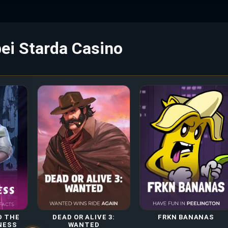
bei Starda Casino
DEAD OR ALIVE 3:
FRKN BANANAS
D THE
WANTED
NESS