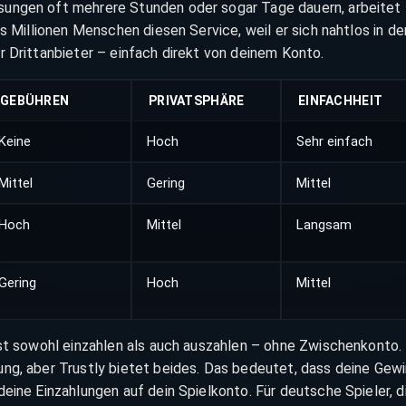
sungen oft mehrere Stunden oder sogar Tage dauern, arbeitet
s Millionen Menschen diesen Service, weil er sich nahtlos in de
r Drittanbieter – einfach direkt von deinem Konto.
GEBÜHREN
PRIVATSPHÄRE
EINFACHHEIT
Keine
Hoch
Sehr einfach
Mittel
Gering
Mittel
Hoch
Mittel
Langsam
Gering
Hoch
Mittel
nst sowohl einzahlen als auch auszahlen – ohne Zwischenkonto.
ng, aber Trustly bietet beides. Das bedeutet, dass deine Gew
eine Einzahlungen auf dein Spielkonto. Für deutsche Spieler, d