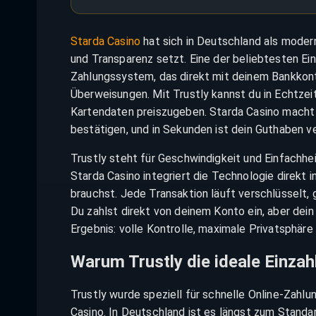
Starda Casino
hat sich in Deutschland als modern
und Transparenz setzt. Eine der beliebtesten Ei
Zahlungssystem, das direkt mit deinem Bankkonto
Überweisungen. Mit Trustly kannst du in Echtzei
Kartendaten preiszugeben. Starda Casino macht e
bestätigen, und in Sekunden ist dein Guthaben ve
Trustly steht für Geschwindigkeit und Einfachhe
Starda Casino integriert die Technologie direkt 
brauchst. Jede Transaktion läuft verschlüsselt,
Du zahlst direkt von deinem Konto ein, aber dein
Ergebnis: volle Kontrolle, maximale Privatsphäre 
Warum Trustly die ideale Einza
Trustly wurde speziell für schnelle Online-Zahl
Casino. In Deutschland ist es längst zum Standa