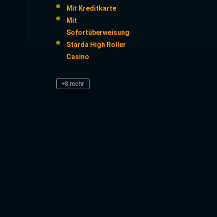
Mit Kreditkarte
Mit
Sofortüberweisung
Starda High Roller
Casino
+8 mehr