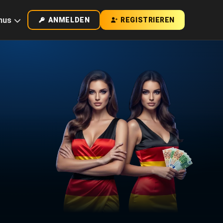
nus
ANMELDEN
REGISTRIEREN