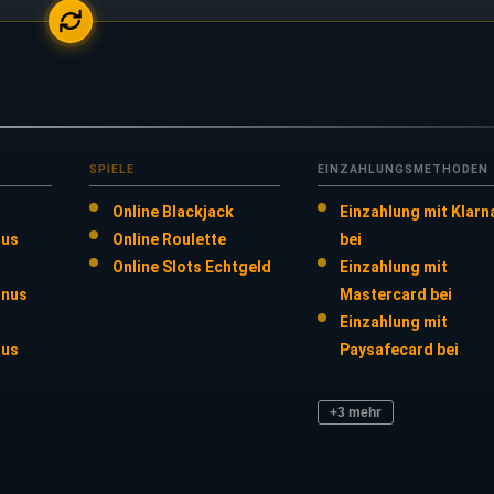
SPIELE
EINZAHLUNGSMETHODEN
Online Blackjack
Einzahlung mit Klarn
nus
Online Roulette
bei
Online Slots Echtgeld
Einzahlung mit
onus
Mastercard bei
Einzahlung mit
nus
Paysafecard bei
+3 mehr