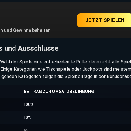
JETZT SPIELEN
en und Gewinne behalten.
ts und Ausschlüsse
Wahl der Spiele eine entscheidende Rolle, denn nicht alle Spie
 Einige Kategorien wie Tischspiele oder Jackpots sind meisten
olgenden Kategorien zeigen die Spielbeiträge in der Bonusphase
BEITRAG ZUR UMSATZBEDINGUNG
100%
10%
5%