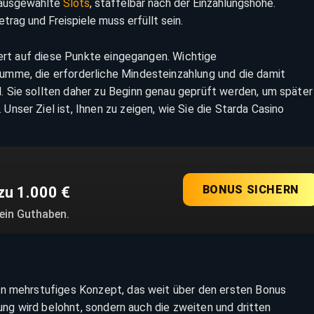
r ausgewählte
Slots
, staffelbar nach der Einzahlungshöhe.
ag und Freispiele muss erfüllt sein.
iert auf diese Punkte eingegangen. Wichtige
mme, die erforderliche Mindesteinzahlung und die damit
 Sie sollten daher zu Beginn genau geprüft werden, um später
ser Ziel ist, Ihnen zu zeigen, wie Sie die Starda Casino
BONUS SICHERN
zu 1.000 €
dein Guthaben.
in mehrstufiges Konzept, das weit über den ersten Bonus
lung wird belohnt, sondern auch die zweiten und dritten