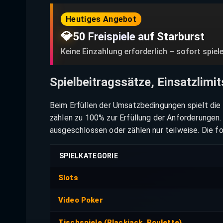
Heutiges Angebot
💎
50 Freispiele auf Starburst
Keine Einzahlung erforderlich – sofort spiel
Spielbeitragssätze, Einsatzlimi
Beim Erfüllen der Umsatzbedingungen spielt die 
zählen zu 100% zur Erfüllung der Anforderungen.
ausgeschlossen oder zählen nur teilweise. Die f
SPIELKATEGORIE
Slots
Video Poker
Tischspiele (
Blackjack
,
Roulette
)