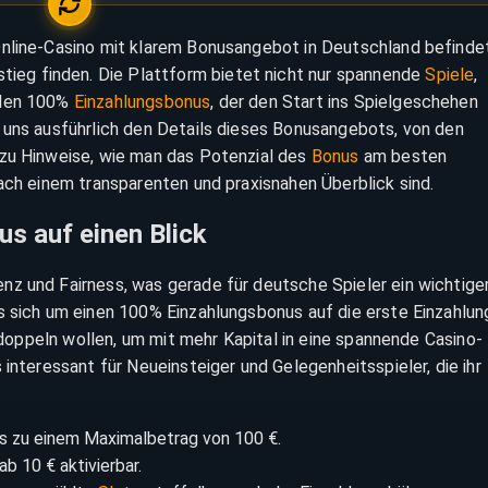
Online-Casino mit klarem Bonusangebot in Deutschland befindet
stieg finden. Die Plattform bietet nicht nur spannende
Spiele
,
nden 100%
Einzahlungsbonus
, der den Start ins Spielgeschehen
 uns ausführlich den Details dieses Bonusangebots, von den
 zu Hinweise, wie man das Potenzial des
Bonus
am besten
ach einem transparenten und praxisnahen Überblick sind.
s auf einen Blick
z und Fairness, was gerade für deutsche Spieler ein wichtige
s sich um einen 100% Einzahlungsbonus auf die erste Einzahlun
erdoppeln wollen, um mit mehr Kapital in eine spannende Casino-
 interessant für Neueinsteiger und Gelegenheitsspieler, die ihr
is zu einem Maximalbetrag von 100 €.
ab 10 € aktivierbar.