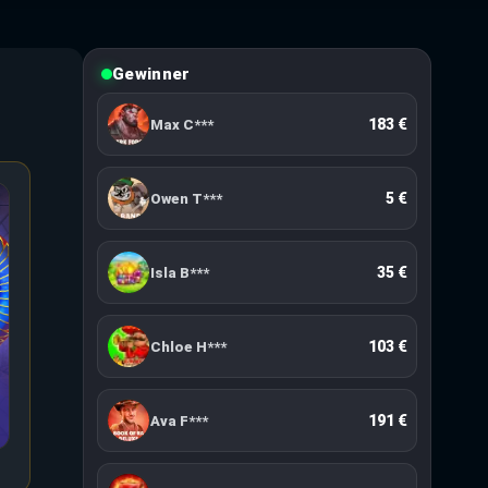
Gewinner
343 €
Emma C***
183 €
Max C***
5 €
Owen T***
35 €
Isla B***
103 €
Chloe H***