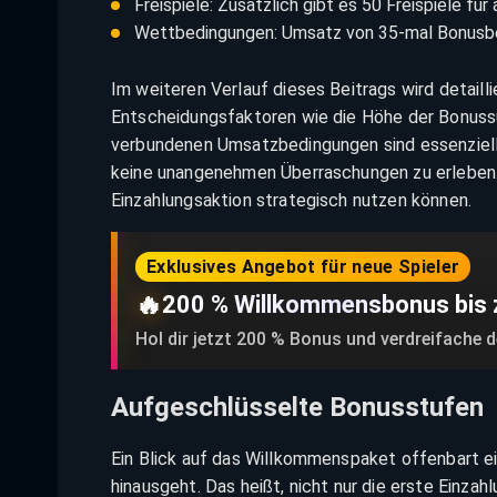
Freispiele: Zusätzlich gibt es 50 Freispiele fü
Wettbedingungen: Umsatz von 35-mal Bonusbetr
Im weiteren Verlauf dieses Beitrags wird detaill
Entscheidungsfaktoren wie die Höhe der Bonussu
verbundenen Umsatzbedingungen sind essenziell.
keine unangenehmen Überraschungen zu erleben. Un
Einzahlungsaktion strategisch nutzen können.
Exklusives Angebot für neue Spieler
🔥
200 % Willkommensbonus bis 
Hol dir jetzt 200 % Bonus und verdreifache 
Aufgeschlüsselte Bonusstufen
Ein Blick auf das Willkommenspaket offenbart e
hinausgeht. Das heißt, nicht nur die erste Einzah