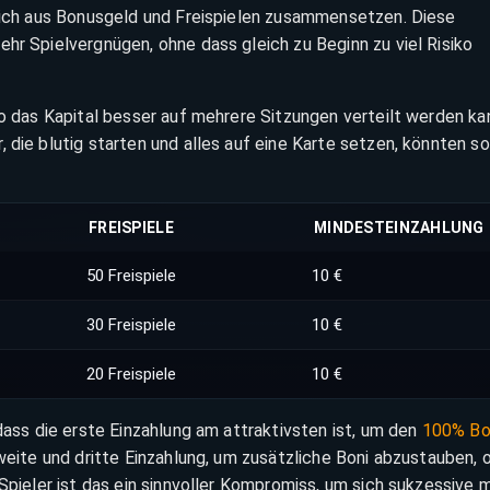
 sich aus Bonusgeld und Freispielen zusammensetzen. Diese
hr Spielvergnügen, ohne dass gleich zu Beginn zu viel Risiko
so das Kapital besser auf mehrere Sitzungen verteilt werden ka
 die blutig starten und alles auf eine Karte setzen, könnten s
FREISPIELE
MINDESTEINZAHLUNG
50 Freispiele
10 €
30 Freispiele
10 €
20 Freispiele
10 €
 dass die erste Einzahlung am attraktivsten ist, um den
100% Bo
zweite und dritte Einzahlung, um zusätzliche Boni abzustauben, 
Spieler ist das ein sinnvoller Kompromiss, um sich sukzessive m