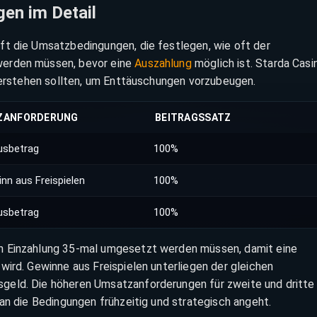
en im Detail
ft die Umsatzbedingungen, die festlegen, wie oft der
werden müssen, bevor eine
Auszahlung
möglich ist. Starda Casi
 verstehen sollten, um Enttäuschungen vorzubeugen.
ZANFORDERUNG
BEITRAGSSATZ
usbetrag
100%
nn aus Freispielen
100%
usbetrag
100%
n Einzahlung 35-mal umgesetzt werden müssen, damit eine
wird. Gewinne aus Freispielen unterliegen der gleichen
geld. Die höheren Umsatzanforderungen für zweite und dritte
an die Bedingungen frühzeitig und strategisch angeht.