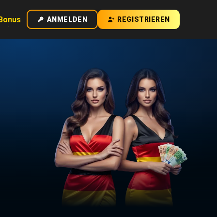
Bonus
ANMELDEN
REGISTRIEREN