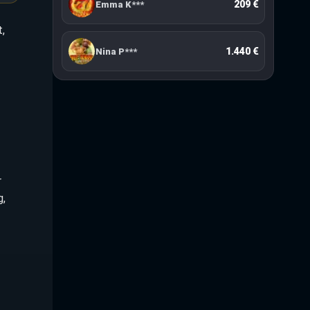
191 €
Ava F***
,
209 €
Emma K***
r
g,