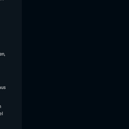
en,
aus
n
el