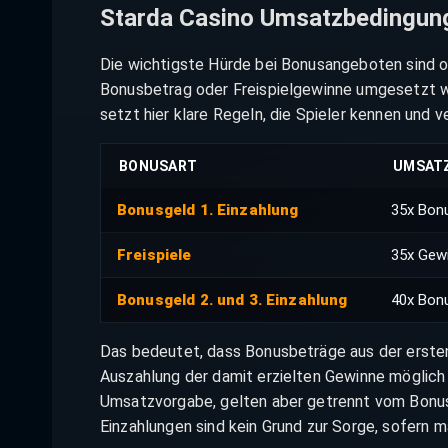
Starda Casino Umsatzbedingung
Die wichtigste Hürde bei Bonusangeboten sind o
Bonusbetrag oder Freispielgewinne umgesetzt 
setzt hier klare Regeln, die Spieler kennen und
BONUSART
UMSAT
Bonusgeld 1. Einzahlung
35x Bon
Freispiele
35x Gewi
Bonusgeld 2. und 3. Einzahlung
40x Bon
Das bedeutet, dass Bonusbeträge aus der erste
Auszahlung der damit erzielten Gewinne möglich 
Umsatzvorgabe, gelten aber getrennt vom Bonus
Einzahlungen sind kein Grund zur Sorge, sofern m